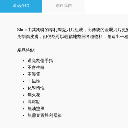
產品介紹
聯絡我們
Slice由其獨特的專利陶瓷刀片組成，比傳統的金屬刀片更
免割傷皮膚，但仍然可以輕鬆地割開各種物料，創造出一
產品特點:
避免割傷手指
不會生鏽
不導電
非磁性
化學惰性
無火花
高熔點
無油塗層
無需棄置於利器箱