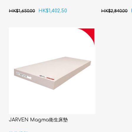
HK$1,402.50
HK$1,650.00
HK$2,840.00
JARVEN Magma衛生床墊