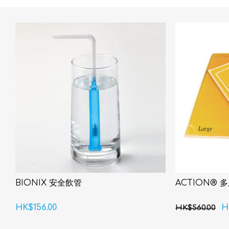
BIONIX 安全飲管
ACTION® 
HK$156.00
H
HK$560.00