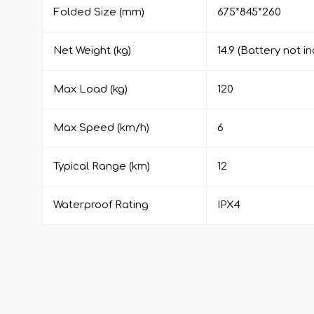
Folded Size (mm)
675*845*260
Net Weight (kg)
14.9 (Battery not i
Max Load (kg)
120
Max Speed (km/h)
6
Typical Range (km)
12
Waterproof Rating
IPX4