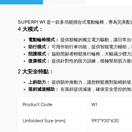
SUPERPI W1
是一款多功能摺合式電動輪椅，專為完美配
4 大模式：
電動輪椅模式：
提供順暢的獨立電力驅動，讓日常出
助行模式：
可用作助行車功能，提供智能電力輔助，
陪護模式：
協助照顧者輕鬆推行輪椅，大幅減少體力
復康模式：
提供針對性的阻力訓練，積極幫助肌力復
2 大安全特點：
上斜助力：
提供額外推動力，讓您輕鬆應對陡峭斜坡
落斜減速輔助：
在落斜提供減速，確保安全受控的煞
Product Code
W1
Unfolded Size (mm)
993*930*630