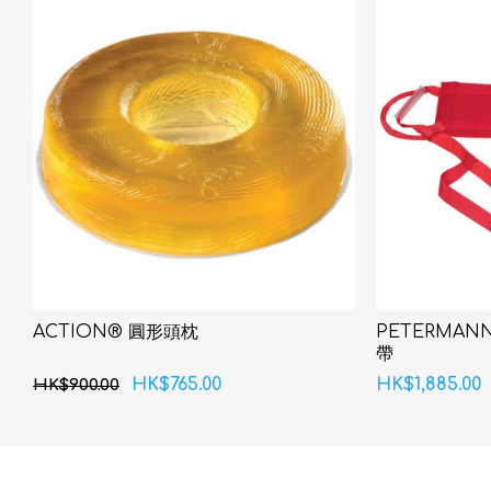
ACTION® 圓形頭枕
PETERMANN
帶
HK$765.00
HK$1,885.00
HK$900.00