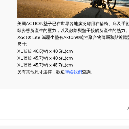
美國ACTION墊子已在世界各地廣泛應用在輪椅、床及手
臥姿態所產生的壓力，以及散除與墊子接觸所產生的熱力
Xact® Lite 減壓坐墊有Akton®乾性聚合物薄層和貼
尺寸:
XL1616: 40.5(W) x 40.5(L)cm
XL1816: 45.7(W) x 40.6(L)cm
XL1818: 45.7(W) x 45.7(L)cm
另有其他尺寸選擇，歡迎
聯絡我們
查詢。